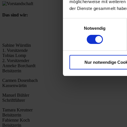
möglicherweise mit weiteren
der Dienste gesammelt habe
Das sind wir:
Einwilligungsauswahl
Manuel Bühler, Stefa
Notwendig
Sabine Würstlin
1. Vorsitzende
Tobias Lomp
2. Vorsitzender
Nur notwendige Cook
Anneke Borchardt
Beisitzerin
Carmen Dosenbach
Kassenwärtin
Manuel Bühler
Schriftführer
Tamara Kreutner
Beisitzerin
Fabienne Koch
Beisitzerin