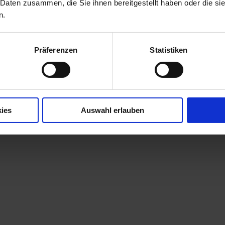
 Daten zusammen, die Sie ihnen bereitgestellt haben oder die s
n.
nie Sax, Sabine Würstlin, Carmen Dosenbach, Tobias Lomp, Tamara
Präferenzen
Statistiken
Nicht im Bild:
Fabienne Koch,
Anneke Borchardt
ies
Auswahl erlauben